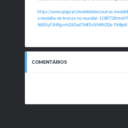
https://www.ojogo.pt/modalidades/outras-modalida
a-medalha-de-bronze-no-mundial--11087729.html?
Ni0G5yF3HRgvvHZADadT64fEsIVHMtl2Qb-FlH8p6I
COMENTÁRIOS