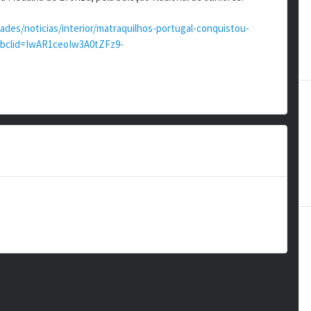
des/noticias/interior/matraquilhos-portugal-conquistou-
fbclid=IwAR1ceoIw3A0tZFz9-