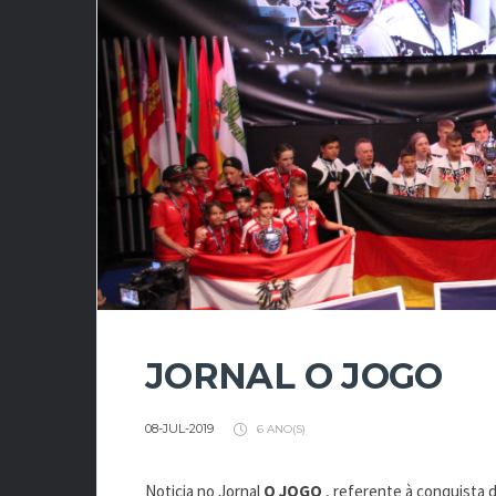
JORNAL O JOGO
08-JUL-2019
6 ANO(S)
Noticia no Jornal
O JOGO
, referente à conquista 