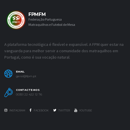
FPMFM
Federação Portuguesa
Matraquilhos e Futebol de Mesa
A plataforma tecnológica é flexível e expansível. A FPM quer estar na
vanguarda para melhor servir a comunidade dos matraquilhos em
Portugal, como é sua vocação natural.
EMAIL
geral@fpm.pt
CONTACTE-NOS
00351 22 422 12 76
INSTAGRAM
FACEBOOK
TWITTER
YOUTUBE