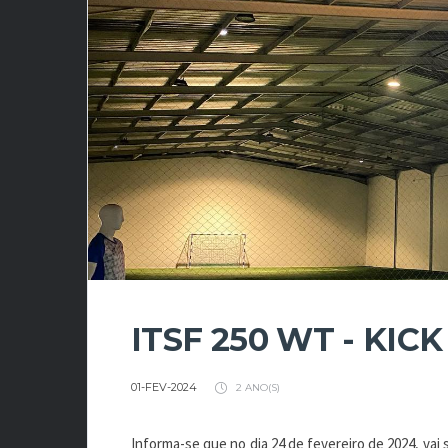
ITSF 250 WT - KICK
01-FEV-2024
2 ANO(S)
Informa-se que no dia 24 de fevereiro de 2024, vai 