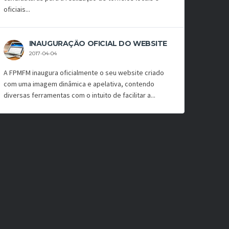
oficiais...
INAUGURAÇÃO OFICIAL DO WEBSITE
2017-04-04
A FPMFM inaugura oficialmente o seu website criado
com uma imagem dinâmica e apelativa, contendo
diversas ferramentas com o intuito de facilitar a...