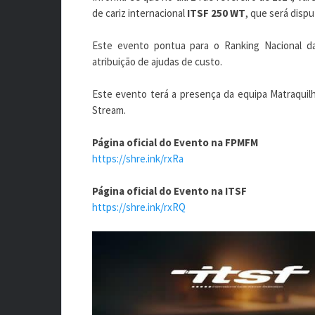
de cariz internacional
ITSF 250 WT
, que será disp
Este evento pontua para o Ranking Nacional d
atribuição de ajudas de custo.
Este evento terá a presença da equipa Matraquilh
Stream.
Página oficial do Evento na FPMFM
https://shre.ink/rxRa
Página oficial do Evento na ITSF
https://shre.ink/rxRQ