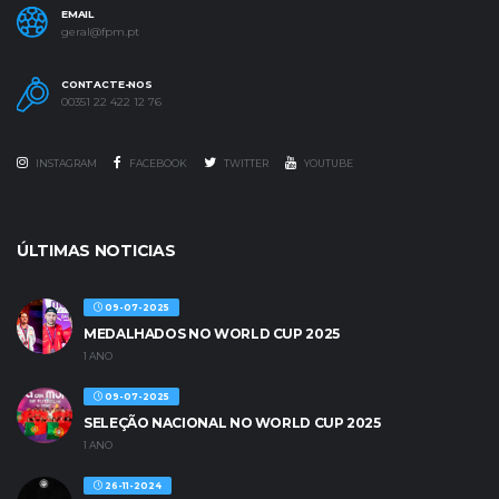
EMAIL
geral@fpm.pt
CONTACTE-NOS
00351 22 422 12 76
INSTAGRAM
FACEBOOK
TWITTER
YOUTUBE
ÚLTIMAS NOTICIAS
09-07-2025
MEDALHADOS NO WORLD CUP 2025
1 ANO
09-07-2025
SELEÇÃO NACIONAL NO WORLD CUP 2025
1 ANO
26-11-2024