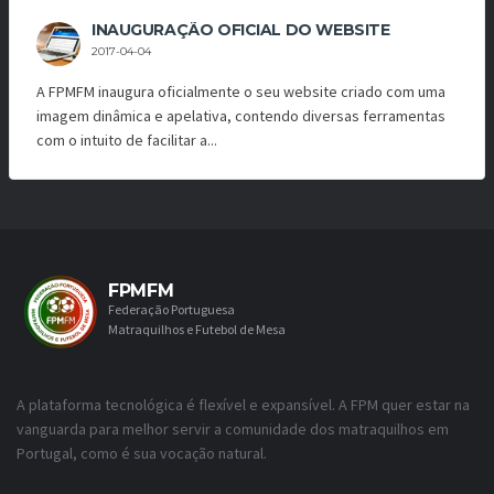
INAUGURAÇÃO OFICIAL DO WEBSITE
2017-04-04
A FPMFM inaugura oficialmente o seu website criado com uma
imagem dinâmica e apelativa, contendo diversas ferramentas
com o intuito de facilitar a...
FPMFM
Federação Portuguesa
Matraquilhos e Futebol de Mesa
A plataforma tecnológica é flexível e expansível. A FPM quer estar na
vanguarda para melhor servir a comunidade dos matraquilhos em
Portugal, como é sua vocação natural.