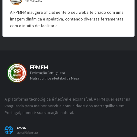
2017-04-04
A FPMFM inaugura oficialmente o seu website criado com uma
imagem dinâmica e apelativa, contendo diversas ferramentas
com o intuito de facilitar a...
FPMFM
Federação Portuguesa
Matraquilhos e Futebol de Mesa
A plataforma tecnológica é flexível e expansível. A FPM quer estar na
vanguarda para melhor servir a comunidade dos matraquilhos em
Portugal, como é sua vocação natural.
EMAIL
geral@fpm.pt