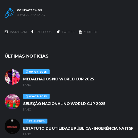
CONTACTE-NOS
00351 22 422 12 76
INSTAGRAM
FACEBOOK
TWITTER
YOUTUBE
ÚLTIMAS NOTICIAS
09-07-2025
MEDALHADOS NO WORLD CUP 2025
1 ANO
09-07-2025
SELEÇÃO NACIONAL NO WORLD CUP 2025
1 ANO
26-11-2024
ESTATUTO DE UTILIDADE PÚBLICA - INGERÊNCIA NA ITSF
1 ANO