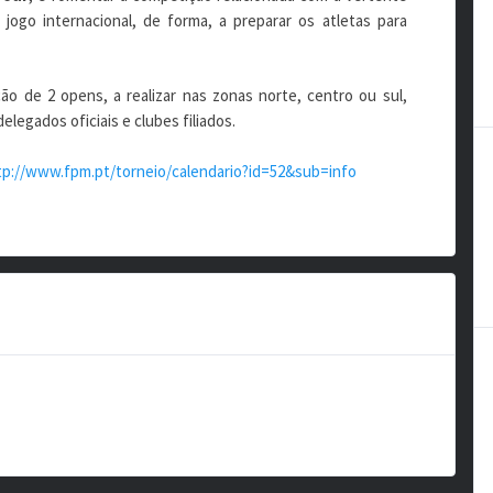
 jogo internacional, de forma, a preparar os atletas para
o de 2 opens, a realizar nas zonas norte, centro ou sul,
legados oficiais e clubes filiados.
tp://www.fpm.pt/torneio/calendario?id=52&sub=info