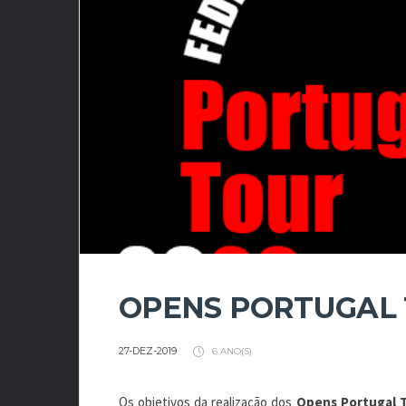
OPENS PORTUGAL 
27-DEZ-2019
6 ANO(S)
Os objetivos da realização dos
Opens Portugal 