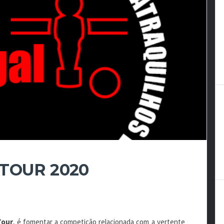
TOUR 2020
Tour
, é fomentar a competição relacionada com a vertente