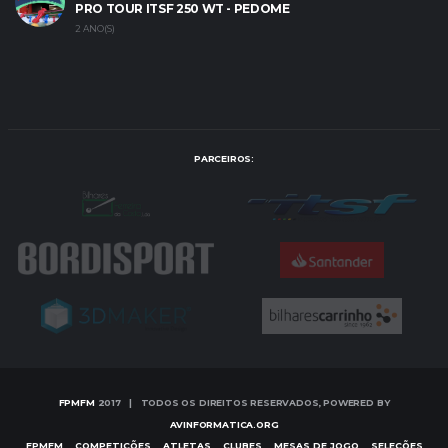
PRO TOUR ITSF 250 WT - PEDOME
2 ANO(S)
PARCEIROS:
FPMFM
2017 | TODOS OS DIREITOS RESERVADOS, POWERED BY
AVINFORMATICA.ORG
FPMFM
COMPETIÇÕES
ATLETAS
CLUBES
MESAS DE JOGO
SELEÇÕES