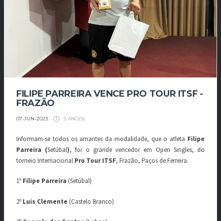
FILIPE PARREIRA VENCE PRO TOUR ITSF -
FRAZÃO
3 ANO(S)
07-JUN-2023
Informam-se todos os amantes da modalidade, que o atleta
Filipe
Parreira (
Setúbal
)
, foi o grande vencedor em Open Singles, do
torneio Internacional
Pro Tour ITSF
, Frazão, Paços de Ferreira.
1º
Filipe Parreira
(Setúbal)
2º
Luis Clemente
(Castelo Branco)