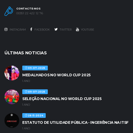
CONTACTE-NOS
00351 22 422 12 76
INSTAGRAM
FACEBOOK
TWITTER
YOUTUBE
ÚLTIMAS NOTICIAS
09-07-2025
MEDALHADOS NO WORLD CUP 2025
1 ANO
09-07-2025
SELEÇÃO NACIONAL NO WORLD CUP 2025
1 ANO
26-11-2024
ESTATUTO DE UTILIDADE PÚBLICA - INGERÊNCIA NA ITSF
1 ANO