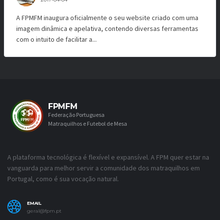
A FPMFM inaugura oficialmente o seu website criado com uma
imagem dinâmica e apelativa, contendo diversas ferramentas
com o intuito de facilitar a...
FPMFM
Federação Portuguesa
Matraquilhos e Futebol de Mesa
A plataforma tecnológica é flexível e expansível. A FPM quer estar na
vanguarda para melhor servir a comunidade dos matraquilhos em
Portugal, como é sua vocação natural.
EMAIL
geral@fpm.pt