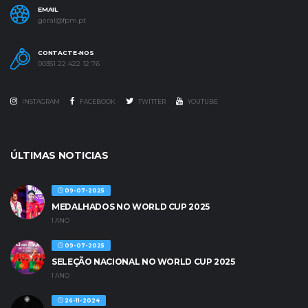
EMAIL
geral@fpm.pt
CONTACTE-NOS
00351 22 422 12 76
INSTAGRAM
FACEBOOK
TWITTER
YOUTUBE
ÚLTIMAS NOTICIAS
09-07-2025
MEDALHADOS NO WORLD CUP 2025
1 ANO
09-07-2025
SELEÇÃO NACIONAL NO WORLD CUP 2025
1 ANO
26-11-2024