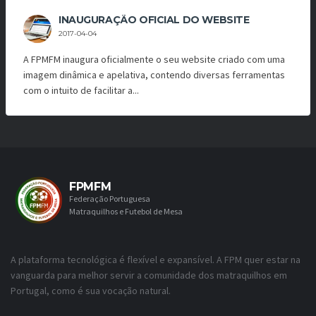
INAUGURAÇÃO OFICIAL DO WEBSITE
2017-04-04
A FPMFM inaugura oficialmente o seu website criado com uma
imagem dinâmica e apelativa, contendo diversas ferramentas
com o intuito de facilitar a...
FPMFM
Federação Portuguesa
Matraquilhos e Futebol de Mesa
A plataforma tecnológica é flexível e expansível. A FPM quer estar na
vanguarda para melhor servir a comunidade dos matraquilhos em
Portugal, como é sua vocação natural.