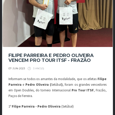
FILIPE PARREIRA E PEDRO OLIVEIRA
VENCEM PRO TOUR ITSF - FRAZÃO
3 ANO(S)
07-JUN-2023
Informam-se todos os amantes da modalidade, que os atletas
Filipe
Parreira
e
Pedro Oliveira (
Setúbal
)
, foram os grandes vencedores
em Open Doubles, do torneio Internacional
Pro Tour ITSF
, Frazão,
Paços de Ferreira.
1º
Filipe Parreira - Pedro Oliveira
(Setúbal)