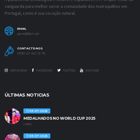
vanguarda para melhor servir a comunidade dos matraquilhos em
Portugal, como é sua vocação natural.
EMAIL
geral@fpm.pt
CONTACTE-NOS
00351 22 422 12 76
INSTAGRAM
FACEBOOK
TWITTER
YOUTUBE
ÚLTIMAS NOTICIAS
09-07-2025
MEDALHADOS NO WORLD CUP 2025
1 ANO
09-07-2025