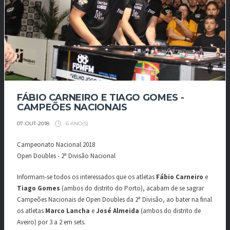
FÁBIO CARNEIRO E TIAGO GOMES -
CAMPEÕES NACIONAIS
6 ANO(S)
07-OUT-2018
Campeonato Nacional 2018
Open Doubles - 2ª Divisão Nacional
Informam-se todos os interessados que os atletas
Fábio Carneiro
e
Tiago Gomes
(ambos do distrito do Porto), acabam de se sagrar
Campeões Nacionais de Open Doubles da 2ª Divisão, ao bater na final
os atletas
Marco Lancha
e
José Almeida
(ambos do distrito de
Aveiro) por 3 a 2 em sets.