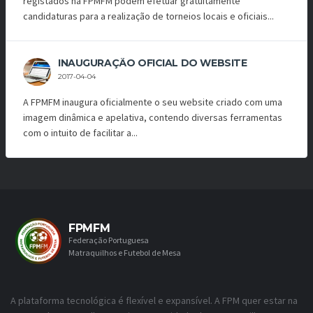
registados na FPMFM podem efetuar gratuitamente
candidaturas para a realização de torneios locais e oficiais...
INAUGURAÇÃO OFICIAL DO WEBSITE
2017-04-04
A FPMFM inaugura oficialmente o seu website criado com uma
imagem dinâmica e apelativa, contendo diversas ferramentas
com o intuito de facilitar a...
FPMFM
Federação Portuguesa
Matraquilhos e Futebol de Mesa
A plataforma tecnológica é flexível e expansível. A FPM quer estar na