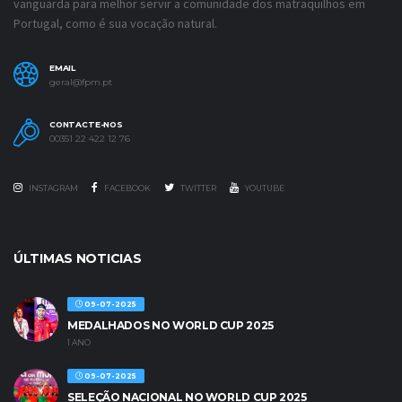
vanguarda para melhor servir a comunidade dos matraquilhos em
Portugal, como é sua vocação natural.
EMAIL
geral@fpm.pt
CONTACTE-NOS
00351 22 422 12 76
INSTAGRAM
FACEBOOK
TWITTER
YOUTUBE
ÚLTIMAS NOTICIAS
09-07-2025
MEDALHADOS NO WORLD CUP 2025
1 ANO
09-07-2025
SELEÇÃO NACIONAL NO WORLD CUP 2025