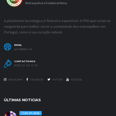
Matraquilhos e Futebol de Mesa
A plataforma tecnológica é flexível e expansível. A FPM quer estar na
vanguarda para melhor servir a comunidade dos matraquilhos em
Portugal, como é sua vocação natural.
EMAIL
geral@fpm.pt
CONTACTE-NOS
00351 22 422 12 76
INSTAGRAM
FACEBOOK
TWITTER
YOUTUBE
ÚLTIMAS NOTICIAS
09-07-2025