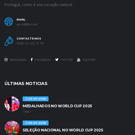
Portugal, como é sua vocação natural.
EMAIL
geral@fpm.pt
CONTACTE-NOS
00351 22 422 12 76
INSTAGRAM
FACEBOOK
TWITTER
YOUTUBE
ÚLTIMAS NOTICIAS
09-07-2025
MEDALHADOS NO WORLD CUP 2025
1 ANO
09-07-2025
SELEÇÃO NACIONAL NO WORLD CUP 2025