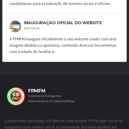
candidaturas para a realização de torneios locais e oficiais...
INAUGURAÇÃO OFICIAL DO WEBSITE
2017-04-04
A FPMFM inaugura oficialmente o seu website criado com uma
imagem dinâmica e apelativa, contendo diversas ferramentas
com o intuito de facilitar a...
FPMFM
Federação Portuguesa
Matraquilhos e Futebol de Mesa
A plataforma tecnológica é flexível e expansível. A FPM quer estar na
vanguarda para melhor servir a comunidade dos matraquilhos em