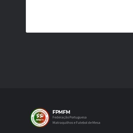
FPMFM
Federação Portuguesa
Matraquilhos e Futebol de Mesa