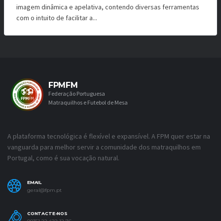
imagem dinâmica e apelativa, contendo diversas ferramentas
com o intuito de facilitar a...
FPMFM
Federação Portuguesa
Matraquilhos e Futebol de Mesa
A plataforma tecnológica é flexível e expansível. A FPM quer estar na
vanguarda para melhor servir a comunidade dos matraquilhos em
Portugal, como é sua vocação natural.
EMAIL
geral@fpm.pt
CONTACTE-NOS