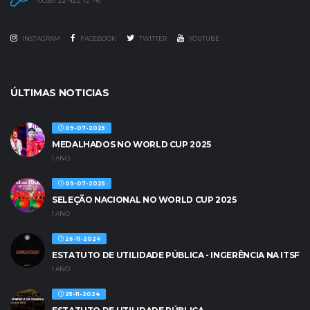
00351 22 422 12 76
INSTAGRAM
FACEBOOK
TWITTER
YOUTUBE
ÚLTIMAS NOTICIAS
09-07-2025
MEDALHADOS NO WORLD CUP 2025
1 ANO
09-07-2025
SELEÇÃO NACIONAL NO WORLD CUP 2025
1 ANO
26-11-2024
ESTATUTO DE UTILIDADE PÚBLICA - INGERÊNCIA NA ITSF
1 ANO
25-11-2024