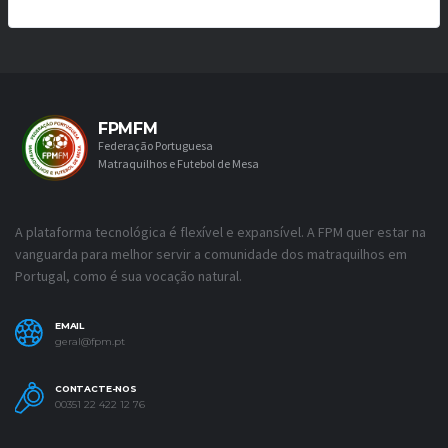
FPMFM
Federação Portuguesa
Matraquilhos e Futebol de Mesa
A plataforma tecnológica é flexível e expansível. A FPM quer estar na
vanguarda para melhor servir a comunidade dos matraquilhos em
Portugal, como é sua vocação natural.
EMAIL
geral@fpm.pt
CONTACTE-NOS
00351 22 422 12 76