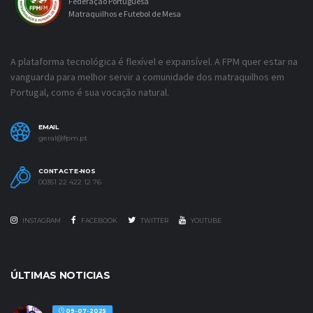
Federação Portuguesa
Matraquilhos e Futebol de Mesa
A plataforma tecnológica é flexível e expansível. A FPM quer estar na
vanguarda para melhor servir a comunidade dos matraquilhos em
Portugal, como é sua vocação natural.
EMAIL
geral@fpm.pt
CONTACTE-NOS
00351 22 422 12 76
INSTAGRAM
FACEBOOK
TWITTER
YOUTUBE
ÚLTIMAS NOTICIAS
09-07-2025