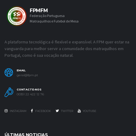
FPMFM
Federação Portuguesa
Matraquilhos e Futebol de Mesa
A plataforma tecnológica é flexível e expansível. A FPM quer estar na
vanguarda para melhor servir a comunidade dos matraquilhos em
Portugal, como é sua vocação natural.
EMAIL
geral@fpm.pt
CONTACTE-NOS
00351 22 422 12 76
INSTAGRAM
FACEBOOK
TWITTER
YOUTUBE
ÚLTIMAS NOTICIAS