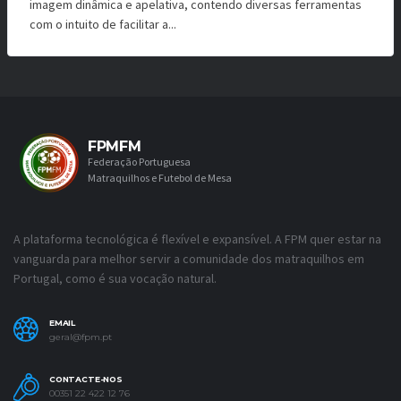
imagem dinâmica e apelativa, contendo diversas ferramentas
com o intuito de facilitar a...
FPMFM
Federação Portuguesa
Matraquilhos e Futebol de Mesa
A plataforma tecnológica é flexível e expansível. A FPM quer estar na
vanguarda para melhor servir a comunidade dos matraquilhos em
Portugal, como é sua vocação natural.
EMAIL
geral@fpm.pt
CONTACTE-NOS
00351 22 422 12 76