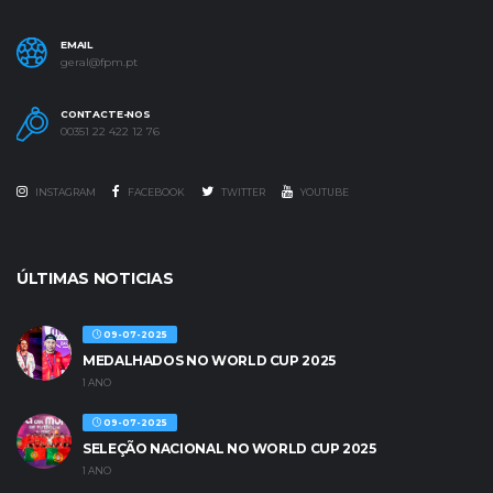
EMAIL
geral@fpm.pt
CONTACTE-NOS
00351 22 422 12 76
INSTAGRAM
FACEBOOK
TWITTER
YOUTUBE
ÚLTIMAS NOTICIAS
09-07-2025
MEDALHADOS NO WORLD CUP 2025
1 ANO
09-07-2025
SELEÇÃO NACIONAL NO WORLD CUP 2025
1 ANO