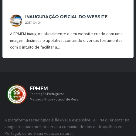
INAUGURAÇÃO OFICIAL DO WEBSITE
2017-04-04
A FPMFM inaugura oficialmente o seu website criado com uma
imagem dinâmica e apelativa, contendo diversas ferramentas
com o intuito de facilitar a...
FPMFM
Federação Portuguesa
Matraquilhos e Futebol de Mesa
A plataforma tecnológica é flexível e expansível. A FPM quer estar na
vanguarda para melhor servir a comunidade dos matraquilhos em
Portugal, como é sua vocação natural.