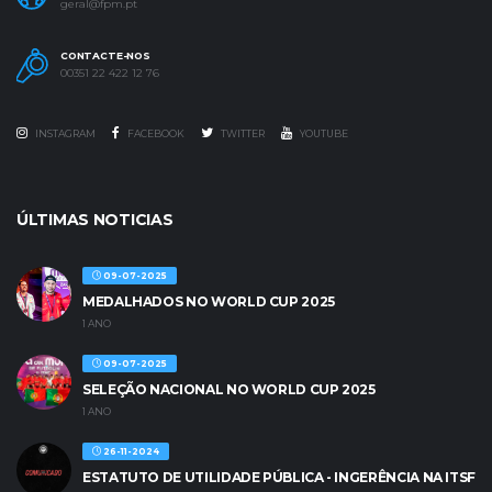
geral@fpm.pt
CONTACTE-NOS
00351 22 422 12 76
INSTAGRAM
FACEBOOK
TWITTER
YOUTUBE
ÚLTIMAS NOTICIAS
09-07-2025
MEDALHADOS NO WORLD CUP 2025
1 ANO
09-07-2025
SELEÇÃO NACIONAL NO WORLD CUP 2025
1 ANO
26-11-2024
ESTATUTO DE UTILIDADE PÚBLICA - INGERÊNCIA NA ITSF