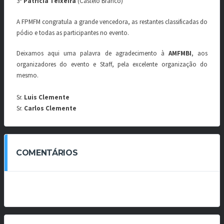
3ª
Patricia Teixeira
(Castelo Branco)
A FPMFM congratula a grande vencedora, as restantes classificadas do
pódio e todas as participantes no evento.
Deixamos aqui uma palavra de agradecimento à
AMFMBI
, aos
organizadores do evento e Staff, pela excelente organização do
mesmo.
Sr.
Luis Clemente
Sr.
Carlos Clemente
COMENTÁRIOS