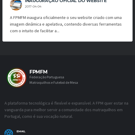
INAUGURAÇÃO OFICIAL DO WEBSITE
2017-04-04
A FPMFM inaugura oficialmente o seu website criado com uma
imagem dinâmica e apelativa, contendo diversas ferramentas
com o intuito de facilitar a...
FPMFM
Federação Portuguesa
Matraquilhos e Futebol de Mesa
A plataforma tecnológica é flexível e expansível. A FPM quer estar na
vanguarda para melhor servir a comunidade dos matraquilhos em
Portugal, como é sua vocação natural.
EMAIL