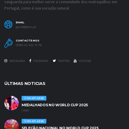
vanguarda para melhor servir a comunidade dos matraquilhos em
Portugal, como é sua vocação natural.
EMAIL
geral@fpm.pt
CONTACTE-NOS
00351 22 422 12 76
INSTAGRAM
FACEBOOK
TWITTER
YOUTUBE
ÚLTIMAS NOTICIAS
09-07-2025
MEDALHADOS NO WORLD CUP 2025
1 ANO
09-07-2025
SELEÇÃO NACIONAL NO WORLD CUP 2025