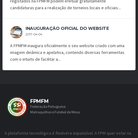
registados na FPMFM podem efetuar gratuitamente
candidaturas para a realização de torneios locais e oficiais...
INAUGURAÇÃO OFICIAL DO WEBSITE
2017-04-04
A FPMFM inaugura oficialmente o seu website criado com uma
imagem dinâmica e apelativa, contendo diversas ferramentas
com o intuito de facilitar a...
FPMFM
Federação Portuguesa
Matraquilhos e Futebol de Mesa
A plataforma tecnológica é flexível e expansível. A FPM quer estar na