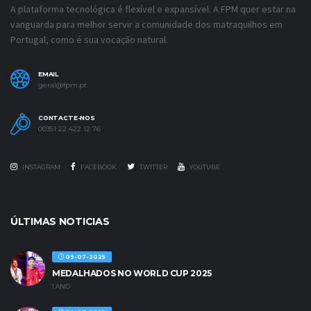
A plataforma tecnológica é flexível e expansível. A FPM quer estar na
vanguarda para melhor servir a comunidade dos matraquilhos em
Portugal, como é sua vocação natural.
EMAIL
geral@fpm.pt
CONTACTE-NOS
00351 22 422 12 76
INSTAGRAM
FACEBOOK
TWITTER
YOUTUBE
ÚLTIMAS NOTICIAS
09-07-2025
MEDALHADOS NO WORLD CUP 2025
1 ANO