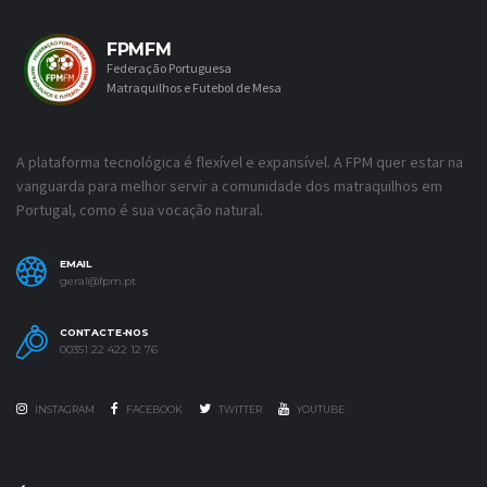
FPMFM
Federação Portuguesa
Matraquilhos e Futebol de Mesa
A plataforma tecnológica é flexível e expansível. A FPM quer estar na
vanguarda para melhor servir a comunidade dos matraquilhos em
Portugal, como é sua vocação natural.
EMAIL
geral@fpm.pt
CONTACTE-NOS
00351 22 422 12 76
INSTAGRAM
FACEBOOK
TWITTER
YOUTUBE