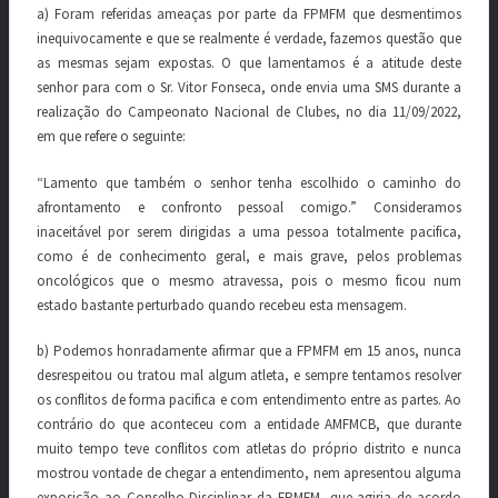
a) Foram referidas ameaças por parte da FPMFM que desmentimos
inequivocamente e que se realmente é verdade, fazemos questão que
as mesmas sejam expostas. O que lamentamos é a atitude deste
senhor para com o Sr. Vitor Fonseca, onde envia uma SMS durante a
realização do Campeonato Nacional de Clubes, no dia 11/09/2022,
em que refere o seguinte:
“Lamento que também o senhor tenha escolhido o caminho do
afrontamento e confronto pessoal comigo.” Consideramos
inaceitável por serem dirigidas a uma pessoa totalmente pacifica,
como é de conhecimento geral, e mais grave, pelos problemas
oncológicos que o mesmo atravessa, pois o mesmo ficou num
estado bastante perturbado quando recebeu esta mensagem.
b) Podemos honradamente afirmar que a FPMFM em 15 anos, nunca
desrespeitou ou tratou mal algum atleta, e sempre tentamos resolver
os conflitos de forma pacifica e com entendimento entre as partes. Ao
contrário do que aconteceu com a entidade AMFMCB, que durante
muito tempo teve conflitos com atletas do próprio distrito e nunca
mostrou vontade de chegar a entendimento, nem apresentou alguma
exposição ao Conselho Disciplinar da FPMFM, que agiria de acordo