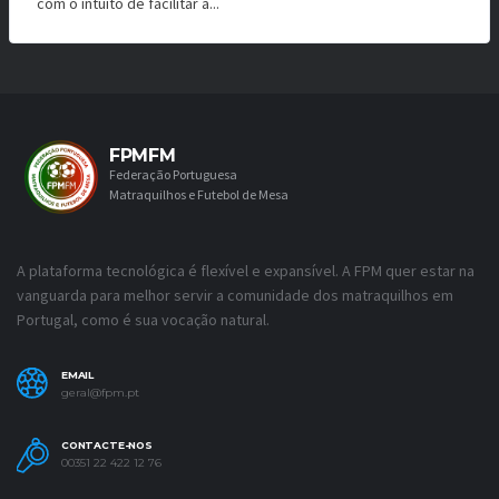
com o intuito de facilitar a...
FPMFM
Federação Portuguesa
Matraquilhos e Futebol de Mesa
A plataforma tecnológica é flexível e expansível. A FPM quer estar na
vanguarda para melhor servir a comunidade dos matraquilhos em
Portugal, como é sua vocação natural.
EMAIL
geral@fpm.pt
CONTACTE-NOS
00351 22 422 12 76