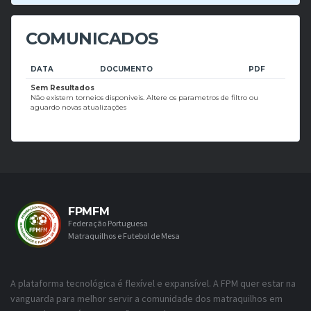
COMUNICADOS
DATA
DOCUMENTO
PDF
Sem Resultados
Não existem torneios disponiveis. Altere os parametros de filtro ou
aguardo novas atualizações
FPMFM
Federação Portuguesa
Matraquilhos e Futebol de Mesa
A plataforma tecnológica é flexível e expansível. A FPM quer estar na
vanguarda para melhor servir a comunidade dos matraquilhos em