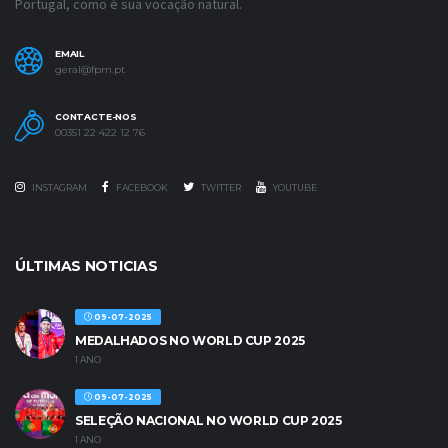
Portugal, como é sua vocação natural.
EMAIL
geral@fpm.pt
CONTACTE-NOS
00351 22 422 12 76
INSTAGRAM
FACEBOOK
TWITTER
YOUTUBE
ÚLTIMAS NOTICIAS
09-07-2025
MEDALHADOS NO WORLD CUP 2025
1 ANO
09-07-2025
SELEÇÃO NACIONAL NO WORLD CUP 2025
1 ANO