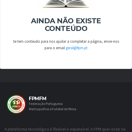
AINDA NÃO EXISTE
CONTEÚDO
Se tem conteudo para nos ajudar a completar a página, envie-nos
para o email
geral@fpm.pt
FPMFM
Federação Portuguesa
Matraquilhos e Futebol de Mesa
A plataforma tecnológica é flexível e expansível. A FPM quer estar na