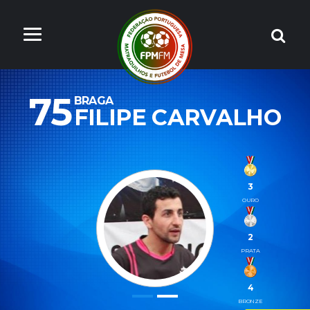
75
BRAGA
FILIPE CARVALHO
3
OURO
2
PRATA
4
BRONZE