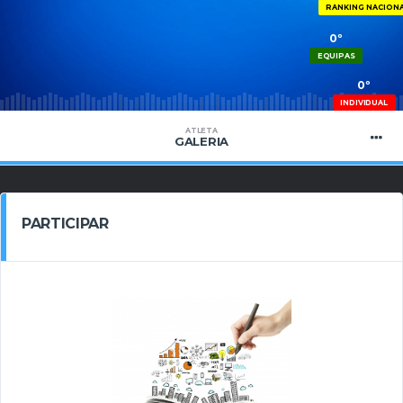
RANKING NACION
0º
EQUIPAS
0º
INDIVIDUAL
ATLETA
GALERIA
PARTICIPAR