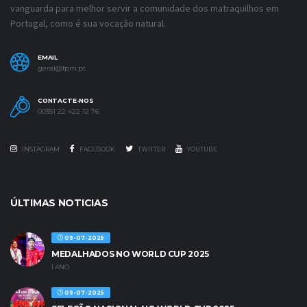
vanguarda para melhor servir a comunidade dos matraquilhos em
Portugal, como é sua vocação natural.
EMAIL
geral@fpm.pt
CONTACTE-NOS
00351 22 422 12 76
INSTAGRAM
FACEBOOK
TWITTER
YOUTUBE
ÚLTIMAS NOTICIAS
09-07-2025
MEDALHADOS NO WORLD CUP 2025
1 ANO
09-07-2025