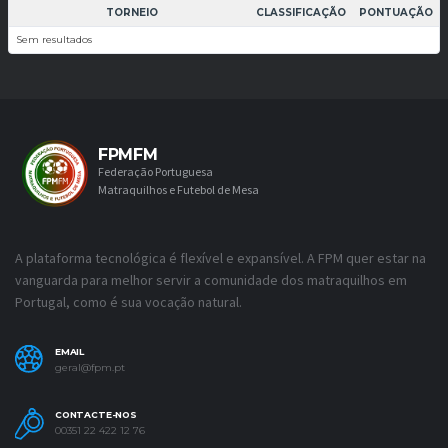
TORNEIO
CLASSIFICAÇÃO
PONTUAÇÃO
Sem resultados
FPMFM
Federação Portuguesa
Matraquilhos e Futebol de Mesa
A plataforma tecnológica é flexível e expansível. A FPM quer estar na
vanguarda para melhor servir a comunidade dos matraquilhos em
Portugal, como é sua vocação natural.
EMAIL
geral@fpm.pt
CONTACTE-NOS
00351 22 422 12 76