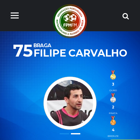
75
BRAGA
FILIPE CARVALHO
3
OURO
2
PRATA
4
BRONZE