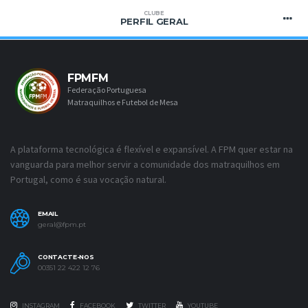
CLUBE
PERFIL GERAL
FPMFM
Federação Portuguesa
Matraquilhos e Futebol de Mesa
A plataforma tecnológica é flexível e expansível. A FPM quer estar na
vanguarda para melhor servir a comunidade dos matraquilhos em
Portugal, como é sua vocação natural.
EMAIL
geral@fpm.pt
CONTACTE-NOS
00351 22 422 12 76
INSTAGRAM
FACEBOOK
TWITTER
YOUTUBE