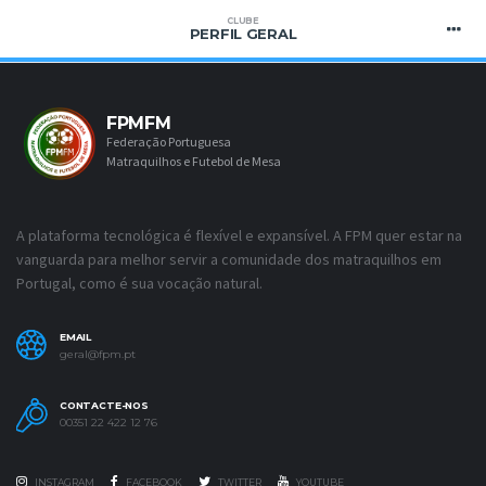
CLUBE
PERFIL GERAL
FPMFM
Federação Portuguesa
Matraquilhos e Futebol de Mesa
A plataforma tecnológica é flexível e expansível. A FPM quer estar na
vanguarda para melhor servir a comunidade dos matraquilhos em
Portugal, como é sua vocação natural.
EMAIL
geral@fpm.pt
CONTACTE-NOS
00351 22 422 12 76
INSTAGRAM
FACEBOOK
TWITTER
YOUTUBE