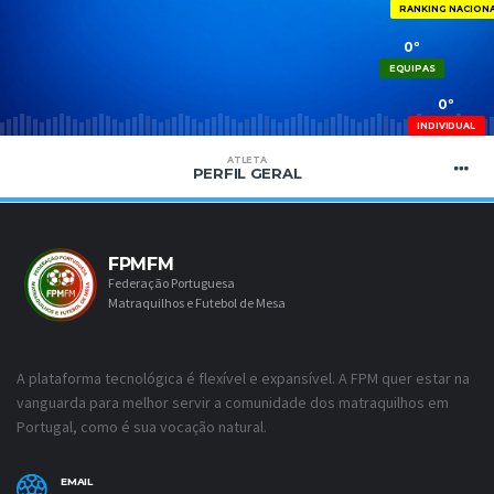
RANKING NACION
0º
EQUIPAS
0º
INDIVIDUAL
ATLETA
PERFIL GERAL
FPMFM
Federação Portuguesa
Matraquilhos e Futebol de Mesa
A plataforma tecnológica é flexível e expansível. A FPM quer estar na
vanguarda para melhor servir a comunidade dos matraquilhos em
Portugal, como é sua vocação natural.
EMAIL