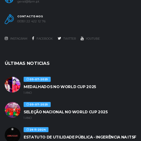
geral@fpm.pt
CONTACTE-NOS
00351 22 422 12 76
INSTAGRAM
FACEBOOK
TWITTER
YOUTUBE
ÚLTIMAS NOTICIAS
09-07-2025
MEDALHADOS NO WORLD CUP 2025
1 ANO
09-07-2025
SELEÇÃO NACIONAL NO WORLD CUP 2025
1 ANO
26-11-2024
ESTATUTO DE UTILIDADE PÚBLICA - INGERÊNCIA NA ITSF