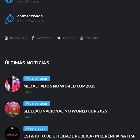
geral@fpm.pt
CONTACTE-NOS
00351 22 422 12 76
INSTAGRAM
FACEBOOK
TWITTER
YOUTUBE
ÚLTIMAS NOTICIAS
09-07-2025
MEDALHADOS NO WORLD CUP 2025
1 ANO
09-07-2025
SELEÇÃO NACIONAL NO WORLD CUP 2025
1 ANO
26-11-2024
ESTATUTO DE UTILIDADE PÚBLICA - INGERÊNCIA NA ITSF