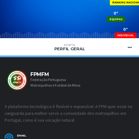
RANKING NACION
0º
EQUIPAS
0º
INDIVIDUAL
ATLETA
PERFIL GERAL
FPMFM
Federação Portuguesa
Matraquilhos e Futebol de Mesa
A plataforma tecnológica é flexível e expansível. A FPM quer estar na
vanguarda para melhor servir a comunidade dos matraquilhos em
Portugal, como é sua vocação natural.
EMAIL