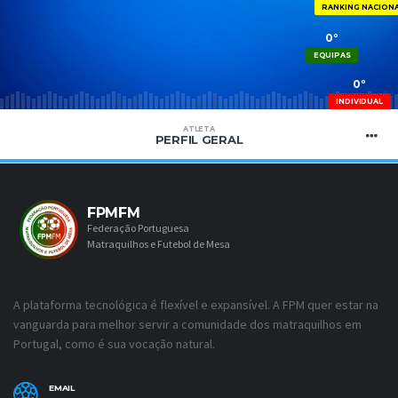
RANKING NACION
0º
EQUIPAS
0º
INDIVIDUAL
ATLETA
PERFIL GERAL
FPMFM
Federação Portuguesa
Matraquilhos e Futebol de Mesa
A plataforma tecnológica é flexível e expansível. A FPM quer estar na
vanguarda para melhor servir a comunidade dos matraquilhos em
Portugal, como é sua vocação natural.
EMAIL