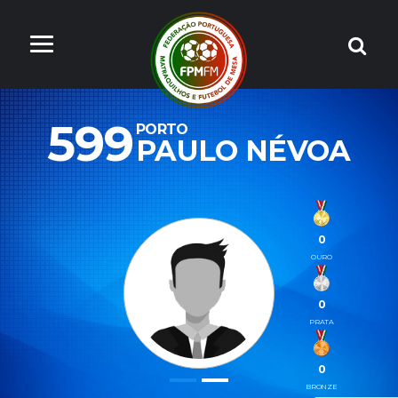
599
PORTO
PAULO NÉVOA
0
OURO
0
PRATA
0
BRONZE