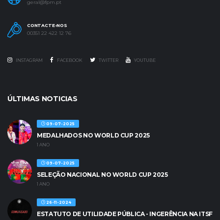
geral@fpm.pt
CONTACTE-NOS
00351 22 422 12 76
INSTAGRAM
FACEBOOK
TWITTER
YOUTUBE
ÚLTIMAS NOTICIAS
09-07-2025
MEDALHADOS NO WORLD CUP 2025
1 ANO
09-07-2025
SELEÇÃO NACIONAL NO WORLD CUP 2025
1 ANO
26-11-2024
ESTATUTO DE UTILIDADE PÚBLICA - INGERÊNCIA NA ITSF