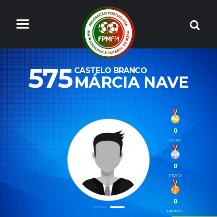
575
CASTELO BRANCO
MÁRCIA NAVE
0
OURO
0
PRATA
0
BRONZE