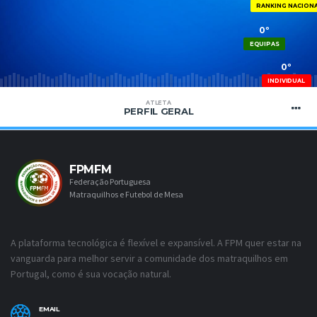
RANKING NACION
0º
EQUIPAS
0º
INDIVIDUAL
ATLETA
PERFIL GERAL
FPMFM
Federação Portuguesa
Matraquilhos e Futebol de Mesa
A plataforma tecnológica é flexível e expansível. A FPM quer estar na
vanguarda para melhor servir a comunidade dos matraquilhos em
Portugal, como é sua vocação natural.
EMAIL