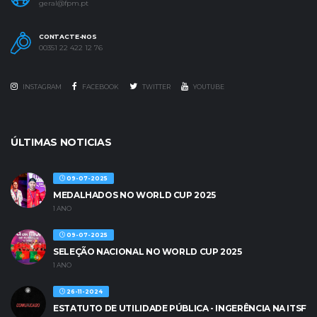
geral@fpm.pt
CONTACTE-NOS
00351 22 422 12 76
INSTAGRAM
FACEBOOK
TWITTER
YOUTUBE
ÚLTIMAS NOTICIAS
09-07-2025
MEDALHADOS NO WORLD CUP 2025
1 ANO
09-07-2025
SELEÇÃO NACIONAL NO WORLD CUP 2025
1 ANO
26-11-2024
ESTATUTO DE UTILIDADE PÚBLICA - INGERÊNCIA NA ITSF