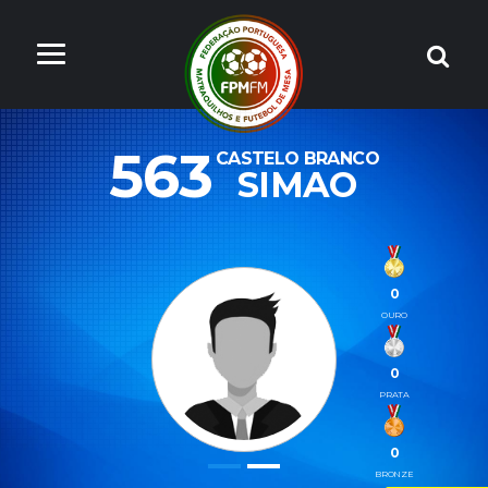
563
CASTELO BRANCO
SIMAO
0
OURO
0
PRATA
0
BRONZE