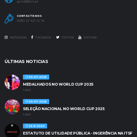
geral@fpm.pt
CONTACTE-NOS
00351 22 422 12 76
INSTAGRAM
FACEBOOK
TWITTER
YOUTUBE
ÚLTIMAS NOTICIAS
09-07-2025
MEDALHADOS NO WORLD CUP 2025
1 ANO
09-07-2025
SELEÇÃO NACIONAL NO WORLD CUP 2025
1 ANO
26-11-2024
ESTATUTO DE UTILIDADE PÚBLICA - INGERÊNCIA NA ITSF