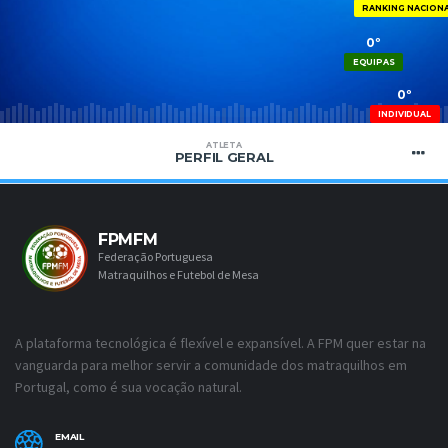
RANKING NACION
0º
EQUIPAS
0º
INDIVIDUAL
ATLETA
PERFIL GERAL
FPMFM
Federação Portuguesa
Matraquilhos e Futebol de Mesa
A plataforma tecnológica é flexível e expansível. A FPM quer estar na
vanguarda para melhor servir a comunidade dos matraquilhos em
Portugal, como é sua vocação natural.
EMAIL