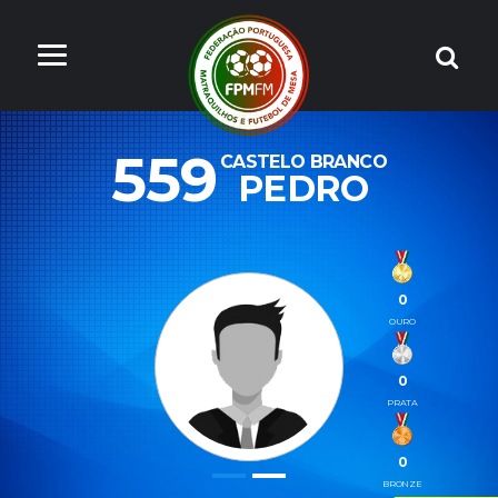
559
CASTELO BRANCO
PEDRO
0
OURO
0
PRATA
0
BRONZE