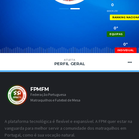
0
BRONZE
RANKING NACION
0º
EQUIPAS
0º
INDIVIDUAL
ATLETA
PERFIL GERAL
FPMFM
Federação Portuguesa
Matraquilhos e Futebol de Mesa
A plataforma tecnológica é flexível e expansível. A FPM quer estar na
vanguarda para melhor servir a comunidade dos matraquilhos em
Portugal, como é sua vocação natural.