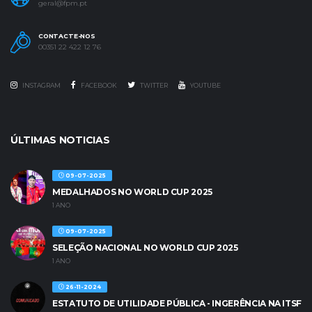
geral@fpm.pt
CONTACTE-NOS
00351 22 422 12 76
INSTAGRAM
FACEBOOK
TWITTER
YOUTUBE
ÚLTIMAS NOTICIAS
09-07-2025
MEDALHADOS NO WORLD CUP 2025
1 ANO
09-07-2025
SELEÇÃO NACIONAL NO WORLD CUP 2025
1 ANO
26-11-2024
ESTATUTO DE UTILIDADE PÚBLICA - INGERÊNCIA NA ITSF