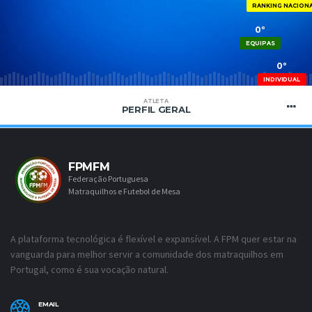
RANKING NACION
0º
EQUIPAS
0º
INDIVIDUAL
ATLETA
PERFIL GERAL
FPMFM
Federação Portuguesa
Matraquilhos e Futebol de Mesa
A plataforma tecnológica é flexível e expansível. A FPM quer estar na
vanguarda para melhor servir a comunidade dos matraquilhos em
Portugal, como é sua vocação natural.
EMAIL