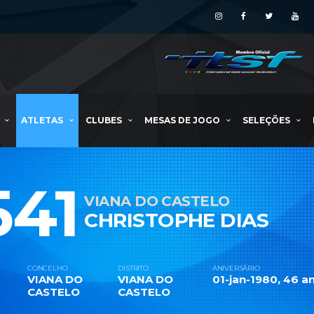
ATLETAS
CLUBES
MESAS DE JOGO
SELEÇÕES
541
VIANA DO CASTELO
CHRISTOPHE DIAS
CONCELHO
DISTRITO
ANIVERSÁRIO
VIANA DO
VIANA DO
01-jan-1980, 46 an
CASTELO
CASTELO