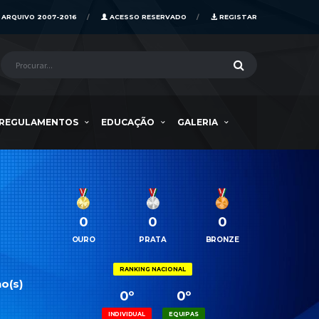
ARQUIVO 2007-2016
ACESSO RESERVADO
REGISTAR
REGULAMENTOS
EDUCAÇÃO
GALERIA
0
0
0
OURO
PRATA
BRONZE
RANKING NACIONAL
o(s)
0º
0º
INDIVIDUAL
EQUIPAS