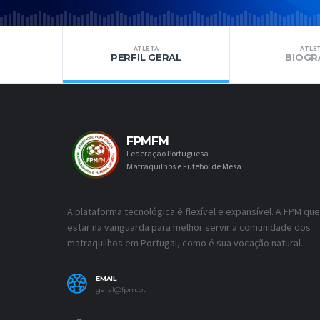
ATLETA
ATLE
PERFIL GERAL
BIOGR
FPMFM
Federação Portuguesa
Matraquilhos e Futebol de Mesa
A plataforma tecnológica é flexível e expansível. A FPM que
estar na vanguarda para melhor servir a comunidade dos
matraquilhos em Portugal, como é sua vocação natural.
EMAIL
geral@fpm.pt