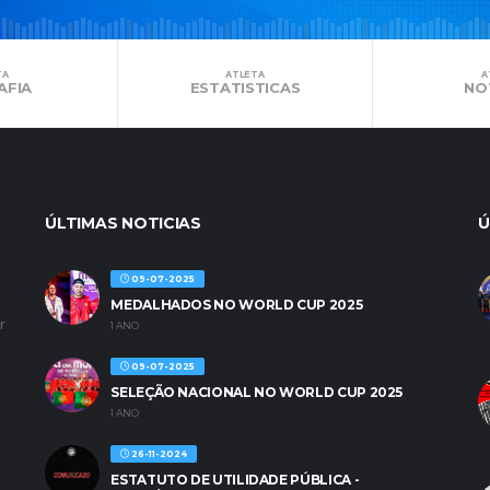
TA
ATLETA
A
AFIA
ESTATISTICAS
NO
ÚLTIMAS NOTICIAS
Ú
09-07-2025
MEDALHADOS NO WORLD CUP 2025
r
1 ANO
09-07-2025
SELEÇÃO NACIONAL NO WORLD CUP 2025
1 ANO
26-11-2024
ESTATUTO DE UTILIDADE PÚBLICA -