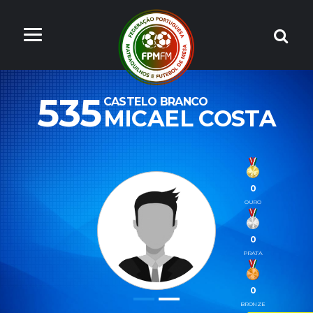
535
CASTELO BRANCO
MICAEL COSTA
0
OURO
0
PRATA
0
BRONZE