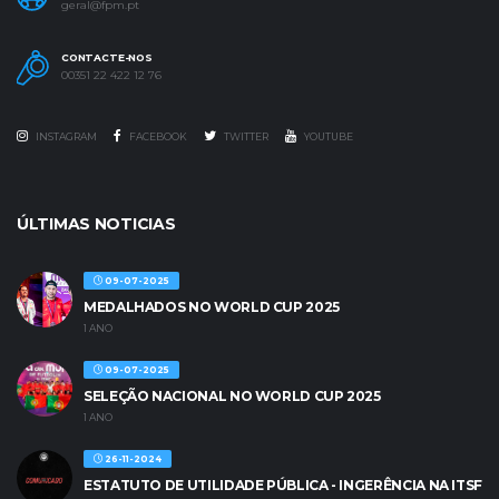
geral@fpm.pt
CONTACTE-NOS
00351 22 422 12 76
INSTAGRAM
FACEBOOK
TWITTER
YOUTUBE
ÚLTIMAS NOTICIAS
09-07-2025
MEDALHADOS NO WORLD CUP 2025
1 ANO
09-07-2025
SELEÇÃO NACIONAL NO WORLD CUP 2025
1 ANO
26-11-2024
ESTATUTO DE UTILIDADE PÚBLICA - INGERÊNCIA NA ITSF