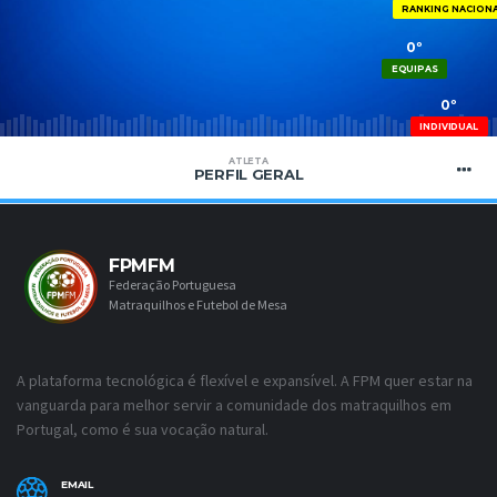
RANKING NACION
0º
EQUIPAS
0º
INDIVIDUAL
ATLETA
PERFIL GERAL
FPMFM
Federação Portuguesa
Matraquilhos e Futebol de Mesa
A plataforma tecnológica é flexível e expansível. A FPM quer estar na
vanguarda para melhor servir a comunidade dos matraquilhos em
Portugal, como é sua vocação natural.
EMAIL