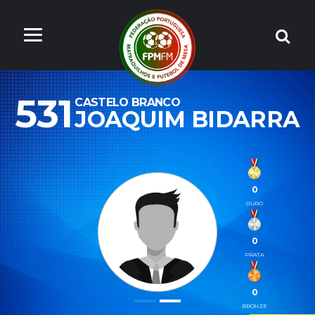
531
CASTELO BRANCO
JOAQUIM BIDARRA
0
OURO
0
PRATA
0
BRONZE