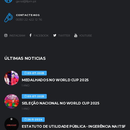
geral@fpm.pt
CONTACTE-NOS
00351 22 422 12 76
INSTAGRAM
FACEBOOK
TWITTER
YOUTUBE
ÚLTIMAS NOTICIAS
09-07-2025
MEDALHADOS NO WORLD CUP 2025
1 ANO
09-07-2025
SELEÇÃO NACIONAL NO WORLD CUP 2025
1 ANO
26-11-2024
ESTATUTO DE UTILIDADE PÚBLICA - INGERÊNCIA NA ITSF