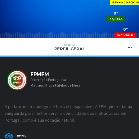
RANKING NACION
0º
EQUIPAS
0º
INDIVIDUAL
ATLETA
PERFIL GERAL
FPMFM
Federação Portuguesa
Matraquilhos e Futebol de Mesa
A plataforma tecnológica é flexível e expansível. A FPM quer estar na
vanguarda para melhor servir a comunidade dos matraquilhos em
Portugal, como é sua vocação natural.
EMAIL