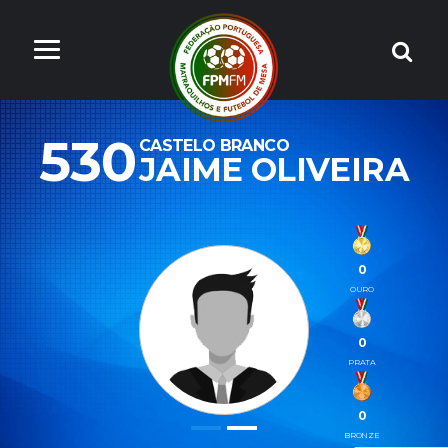
530
CASTELO BRANCO
JAIME OLIVEIRA
0
OURO
0
PRATA
0
BRONZE