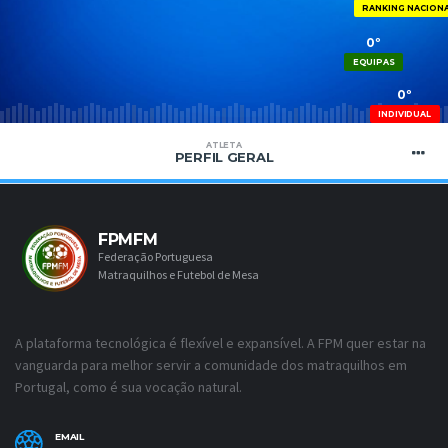
RANKING NACION
0º
EQUIPAS
0º
INDIVIDUAL
ATLETA
PERFIL GERAL
FPMFM
Federação Portuguesa
Matraquilhos e Futebol de Mesa
A plataforma tecnológica é flexível e expansível. A FPM quer estar na
vanguarda para melhor servir a comunidade dos matraquilhos em
Portugal, como é sua vocação natural.
EMAIL