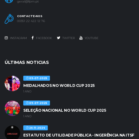
geral@fpm.pt
CONTACTE-NOS
00351 22 422 12 76
INSTAGRAM
FACEBOOK
TWITTER
YOUTUBE
ÚLTIMAS NOTICIAS
09-07-2025
MEDALHADOS NO WORLD CUP 2025
1 ANO
09-07-2025
SELEÇÃO NACIONAL NO WORLD CUP 2025
1 ANO
26-11-2024
ESTATUTO DE UTILIDADE PÚBLICA - INGERÊNCIA NA ITSF