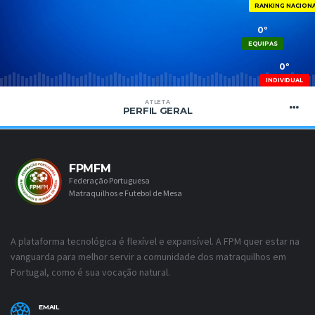
RANKING NACION
0º
EQUIPAS
0º
INDIVIDUAL
ATLETA
PERFIL GERAL
FPMFM
Federação Portuguesa
Matraquilhos e Futebol de Mesa
A plataforma tecnológica é flexível e expansível. A FPM quer estar na
vanguarda para melhor servir a comunidade dos matraquilhos em
Portugal, como é sua vocação natural.
EMAIL