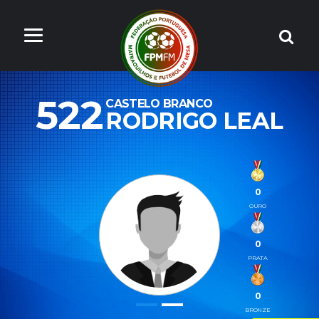
522
CASTELO BRANCO
RODRIGO LEAL
0
OURO
0
PRATA
0
BRONZE