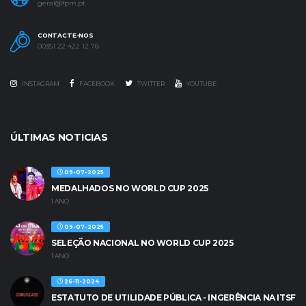
geral@fpm.pt
CONTACTE-NOS
00351 22 422 12 76
INSTAGRAM
FACEBOOK
TWITTER
YOUTUBE
ÚLTIMAS NOTICIAS
09-07-2025
MEDALHADOS NO WORLD CUP 2025
1 ANO
09-07-2025
SELEÇÃO NACIONAL NO WORLD CUP 2025
1 ANO
26-11-2024
ESTATUTO DE UTILIDADE PÚBLICA - INGERÊNCIA NA ITSF