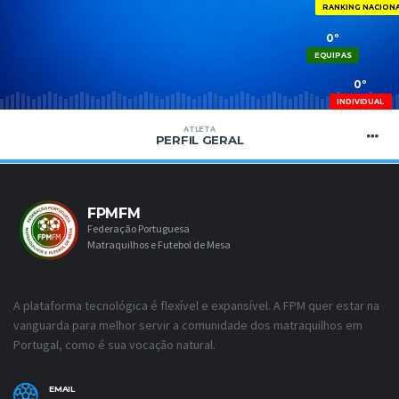
RANKING NACION
0º
EQUIPAS
0º
INDIVIDUAL
ATLETA
PERFIL GERAL
FPMFM
Federação Portuguesa
Matraquilhos e Futebol de Mesa
A plataforma tecnológica é flexível e expansível. A FPM quer estar na
vanguarda para melhor servir a comunidade dos matraquilhos em
Portugal, como é sua vocação natural.
EMAIL