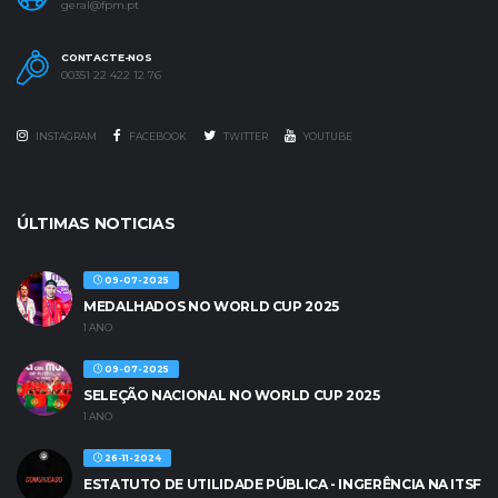
geral@fpm.pt
CONTACTE-NOS
00351 22 422 12 76
INSTAGRAM
FACEBOOK
TWITTER
YOUTUBE
ÚLTIMAS NOTICIAS
09-07-2025
MEDALHADOS NO WORLD CUP 2025
1 ANO
09-07-2025
SELEÇÃO NACIONAL NO WORLD CUP 2025
1 ANO
26-11-2024
ESTATUTO DE UTILIDADE PÚBLICA - INGERÊNCIA NA ITSF