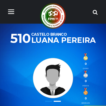
510
CASTELO BRANCO
LUANA PEREIRA
0
OURO
0
PRATA
0
BRONZE