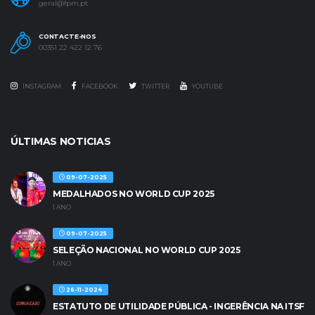
geral@fpm.pt
CONTACTE-NOS
00351 22 422 12 76
INSTAGRAM
FACEBOOK
TWITTER
YOUTUBE
ÚLTIMAS NOTICIAS
09-07-2025
MEDALHADOS NO WORLD CUP 2025
1 ANO
09-07-2025
SELEÇÃO NACIONAL NO WORLD CUP 2025
1 ANO
26-11-2024
ESTATUTO DE UTILIDADE PÚBLICA - INGERÊNCIA NA ITSF