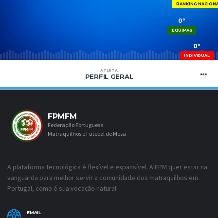
RANKING NACION
0º
EQUIPAS
0º
INDIVIDUAL
ATLETA
PERFIL GERAL
FPMFM
Federação Portuguesa
Matraquilhos e Futebol de Mesa
A plataforma tecnológica é flexível e expansível. A FPM quer estar na
vanguarda para melhor servir a comunidade dos matraquilhos em
Portugal, como é sua vocação natural.
EMAIL