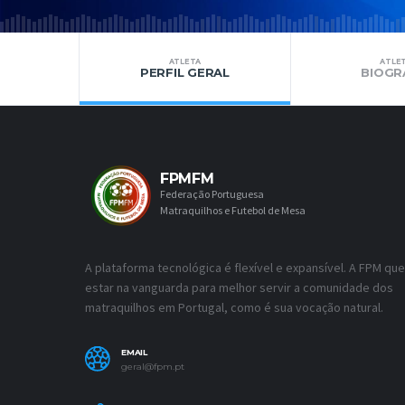
ATLETA
ATLE
PERFIL GERAL
BIOGR
FPMFM
Federação Portuguesa
Matraquilhos e Futebol de Mesa
A plataforma tecnológica é flexível e expansível. A FPM que
estar na vanguarda para melhor servir a comunidade dos
matraquilhos em Portugal, como é sua vocação natural.
EMAIL
geral@fpm.pt