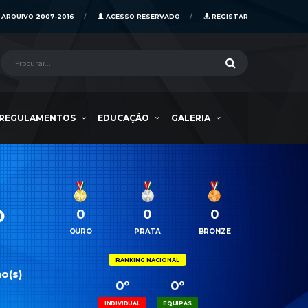
ARQUIVO 2007-2016
ACESSO RESERVADO
REGISTAR
REGULAMENTOS
EDUCAÇÃO
GALERIA
O
0
0
0
OURO
PRATA
BRONZE
RANKING NACIONAL
o(s)
0º
0º
INDIVIDUAL
EQUIPAS