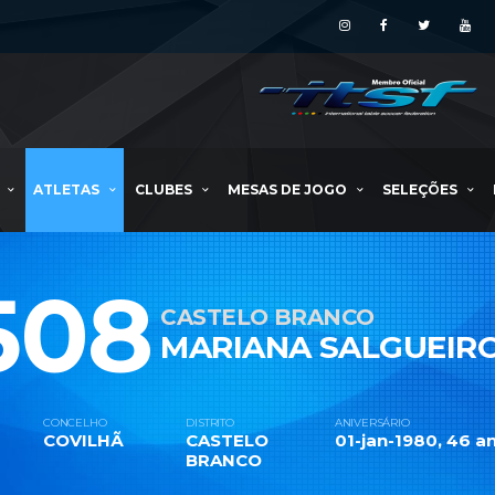
ATLETAS
CLUBES
MESAS DE JOGO
SELEÇÕES
508
CASTELO BRANCO
MARIANA SALGUEIR
CONCELHO
DISTRITO
ANIVERSÁRIO
COVILHÃ
CASTELO
01-jan-1980, 46 an
BRANCO