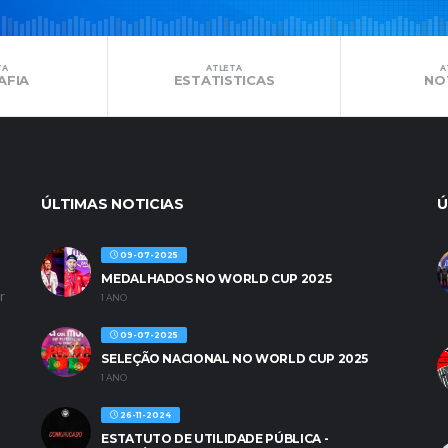
TA
ATLETA
A
AFIA
ESTATISTICAS
NO
ÚLTIMAS NOTICIAS
Ú
09-07-2025
MEDALHADOS NO WORLD CUP 2025
r
1 ANO
09-07-2025
SELEÇÃO NACIONAL NO WORLD CUP 2025
1 ANO
26-11-2024
ESTATUTO DE UTILIDADE PÚBLICA -