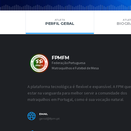
ATLETA
ATLE
PERFIL GERAL
BIOGR
FPMFM
Federação Portuguesa
Matraquilhos e Futebol de Mesa
A plataforma tecnológica é flexível e expansível. A FPM que
estar na vanguarda para melhor servir a comunidade dos
matraquilhos em Portugal, como é sua vocação natural.
EMAIL
geral@fpm.pt