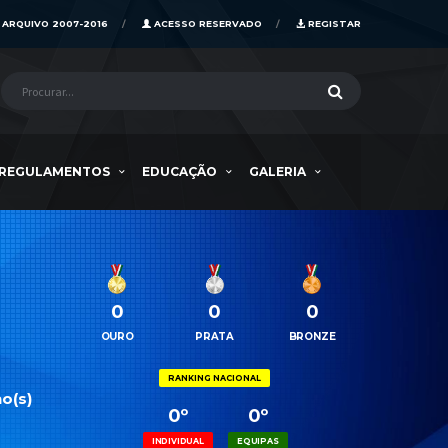
ARQUIVO 2007-2016
ACESSO RESERVADO
REGISTAR
REGULAMENTOS
EDUCAÇÃO
GALERIA
0
0
0
OURO
PRATA
BRONZE
RANKING NACIONAL
o(s)
0º
0º
INDIVIDUAL
EQUIPAS