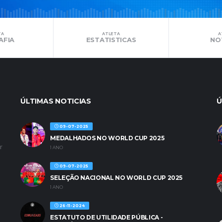
TA
ATLETA
A
AFIA
ESTATISTICAS
NO
ÚLTIMAS NOTICIAS
Ú
09-07-2025
MEDALHADOS NO WORLD CUP 2025
r
1 ANO
09-07-2025
SELEÇÃO NACIONAL NO WORLD CUP 2025
1 ANO
26-11-2024
ESTATUTO DE UTILIDADE PÚBLICA -