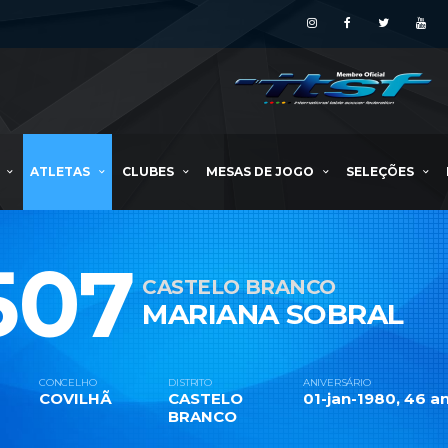
ATLETAS
CLUBES
MESAS DE JOGO
SELEÇÕES
507
CASTELO BRANCO
MARIANA SOBRAL
CONCELHO
DISTRITO
ANIVERSÁRIO
COVILHÃ
CASTELO
01-jan-1980, 46 an
BRANCO