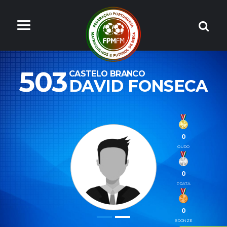
503
CASTELO BRANCO
DAVID FONSECA
0
OURO
0
PRATA
0
BRONZE