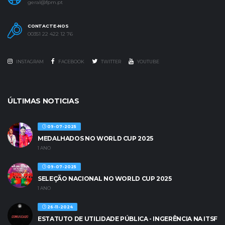
geral@fpm.pt
CONTACTE-NOS
00351 22 422 12 76
INSTAGRAM
FACEBOOK
TWITTER
YOUTUBE
ÚLTIMAS NOTICIAS
09-07-2025
MEDALHADOS NO WORLD CUP 2025
1 ANO
09-07-2025
SELEÇÃO NACIONAL NO WORLD CUP 2025
1 ANO
26-11-2024
ESTATUTO DE UTILIDADE PÚBLICA - INGERÊNCIA NA ITSF