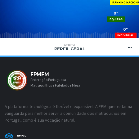
RANKING NACION
0º
EQUIPAS
0º
INDIVIDUAL
ATLETA
PERFIL GERAL
FPMFM
Federação Portuguesa
Matraquilhos e Futebol de Mesa
A plataforma tecnológica é flexível e expansível. A FPM quer estar na
vanguarda para melhor servir a comunidade dos matraquilhos em
Portugal, como é sua vocação natural.
EMAIL