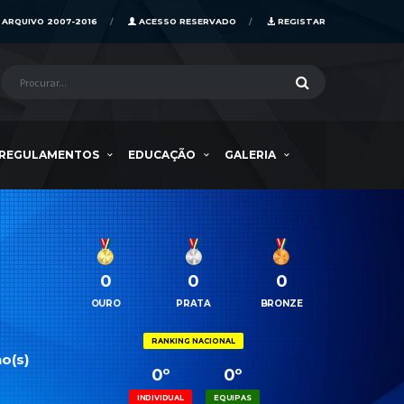
ARQUIVO 2007-2016
ACESSO RESERVADO
REGISTAR
REGULAMENTOS
EDUCAÇÃO
GALERIA
0
0
0
OURO
PRATA
BRONZE
RANKING NACIONAL
o(s)
0º
0º
INDIVIDUAL
EQUIPAS