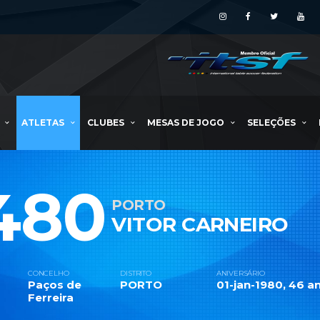
ATLETAS
CLUBES
MESAS DE JOGO
SELEÇÕES
480
PORTO
VITOR CARNEIRO
CONCELHO
DISTRITO
ANIVERSÁRIO
Paços de
PORTO
01-jan-1980, 46 an
Ferreira