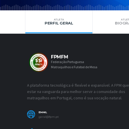
ATLETA
ATLE
PERFIL GERAL
BIOGR
FPMFM
Federação Portuguesa
Matraquilhos e Futebol de Mesa
A plataforma tecnológica é flexível e expansível. A FPM que
estar na vanguarda para melhor servir a comunidade dos
matraquilhos em Portugal, como é sua vocação natural.
EMAIL
geral@fpm.pt