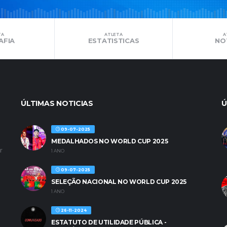
TA
ATLETA
A
AFIA
ESTATISTICAS
NO
ÚLTIMAS NOTICIAS
Ú
09-07-2025
MEDALHADOS NO WORLD CUP 2025
r
1 ANO
09-07-2025
SELEÇÃO NACIONAL NO WORLD CUP 2025
1 ANO
26-11-2024
ESTATUTO DE UTILIDADE PÚBLICA -