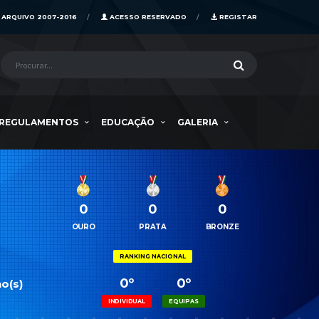
ARQUIVO 2007-2016
ACESSO RESERVADO
REGISTAR
REGULAMENTOS
EDUCAÇÃO
GALERIA
0
0
0
OURO
PRATA
BRONZE
RANKING NACIONAL
0º
0º
o(s)
INDIVIDUAL
EQUIPAS