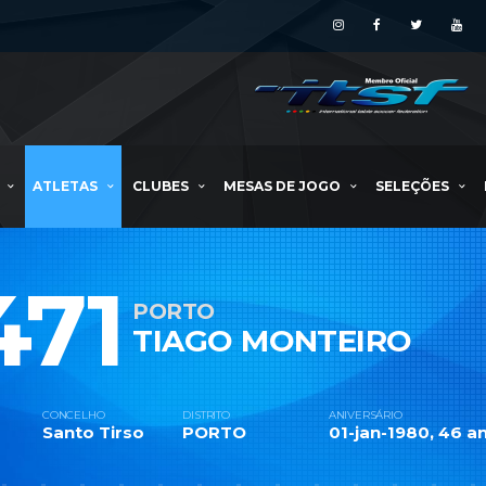
ATLETAS
CLUBES
MESAS DE JOGO
SELEÇÕES
471
PORTO
TIAGO MONTEIRO
CONCELHO
DISTRITO
ANIVERSÁRIO
Santo Tirso
PORTO
01-jan-1980, 46 an