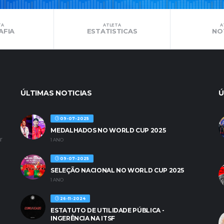
TA
ATLETA
A
AFIA
ESTATISTICAS
NO
ÚLTIMAS NOTICIAS
Ú
09-07-2025
MEDALHADOS NO WORLD CUP 2025
r
1 ANO
09-07-2025
SELEÇÃO NACIONAL NO WORLD CUP 2025
1 ANO
26-11-2024
ESTATUTO DE UTILIDADE PÚBLICA -
INGERÊNCIA NA ITSF