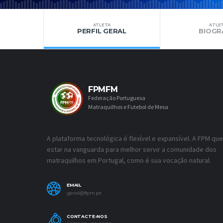
ATLETA
ATLE
PERFIL GERAL
BIOGR
FPMFM
Federação Portuguesa
Matraquilhos e Futebol de Mesa
A plataforma tecnológica é flexível e expansível. A FPM que
estar na vanguarda para melhor servir a comunidade dos
matraquilhos em Portugal, como é sua vocação natural.
EMAIL
geral@fpm.pt
CONTACTE-NOS