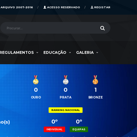
ARQUIVO 2007-2016
ACESSO RESERVADO
REGISTAR
REGULAMENTOS
EDUCAÇÃO
GALERIA
0
0
1
OURO
PRATA
BRONZE
RANKING NACIONAL
0º
0º
o(s)
INDIVIDUAL
EQUIPAS