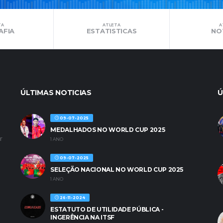
TA
ATLETA
A
AFIA
ESTATISTICAS
NO
ÚLTIMAS NOTICIAS
Ú
09-07-2025
MEDALHADOS NO WORLD CUP 2025
r
1 ANO
09-07-2025
SELEÇÃO NACIONAL NO WORLD CUP 2025
1 ANO
26-11-2024
ESTATUTO DE UTILIDADE PÚBLICA -
INGERÊNCIA NA ITSF