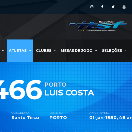
ATLETAS
CLUBES
MESAS DE JOGO
SELEÇÕES
466
PORTO
LUIS COSTA
CONCELHO
DISTRITO
ANIVERSÁRIO
Santo Tirso
PORTO
01-jan-1980, 46 an