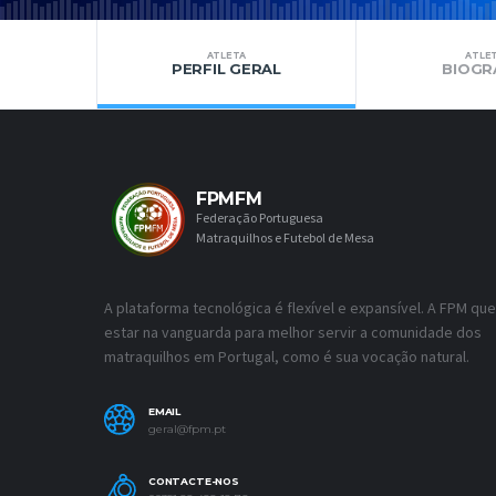
ATLETA
ATLE
PERFIL GERAL
BIOGR
FPMFM
Federação Portuguesa
Matraquilhos e Futebol de Mesa
A plataforma tecnológica é flexível e expansível. A FPM que
estar na vanguarda para melhor servir a comunidade dos
matraquilhos em Portugal, como é sua vocação natural.
EMAIL
geral@fpm.pt
CONTACTE-NOS